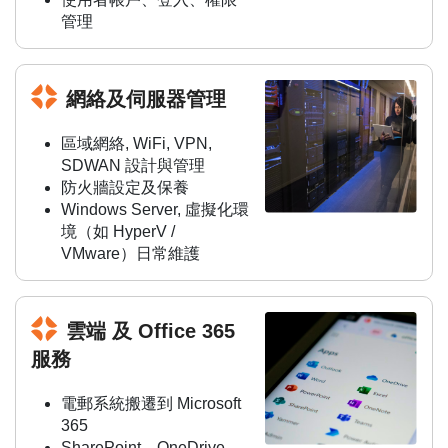
管理
網絡及伺服器管理
區域網絡, WiFi, VPN,
SDWAN 設計與管理
防火牆設定及保養
Windows Server, 虛擬化環
境（如 HyperV /
VMware）日常維護
雲端 及 Office 365
服務
電郵系統搬遷到 Microsoft
365
SharePoint、OneDrive、